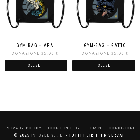
possono
possono
essere
essere
scelte
scelte
nella
nella
pagina
pagina
del
del
prodotto
prodotto
GYM-BAG – ARA
GYM-BAG – GATTO
35,00
€
35,00
€
SCEGLI
SCEGLI
Questo
Questo
prodotto
prodotto
ha
ha
più
più
varianti.
varianti.
Le
Le
opzioni
opzioni
possono
possono
essere
essere
PRIVACY POLICY
-
COOKIE POLICY
-
TERMINI E CONDIZIONI
scelte
scelte
© 2025
INTSYDE S.R.L.
- TUTTI I DIRITTI RISERVATI
nella
nella