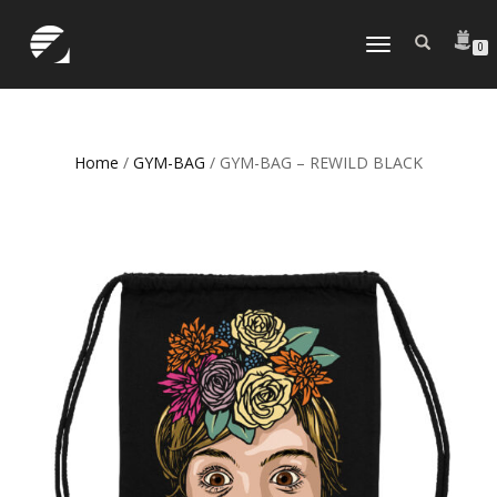
TOGGLE
0
NAVIGATION
Home
/
GYM-BAG
/ GYM-BAG – REWILD BLACK